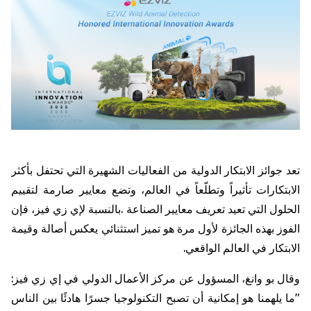
تعد
جوائز
الابتكار
الدولية
من
الفعاليات
الشهيرة
التي
تحتفل
بأكثر
الابتكارات
تأثيراً
وتطلّعاً
في
العالم،
وتضع
معايير
صارمة
لتقييم
الحلول
التي
تعيد
تعريف
معايير
الصناعة
.
بالنسبة
لإي
زي
فيز،
فإن
الفوز
بهذه
الجائزة
لأول
مرة
هو
تميز
استثنائي
يعكس
أصالة
وقيمة
الابتكار
في
العالم
الواقعي
.
وقال
بو
وانغ،
المسؤول
عن
مركز
الأعمال
الدولي
في
إي
زي
فيز
:
"
ما
يلهمنا
هو
إمكانية
أن
تصبح
التكنولوجيا
جسرًا
هادئًا
بين
الناس