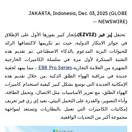
JAKARTA, Indonesia, Dec. 03, 2025 (GLOBE
NEWSWIRE) --
تحتفل
إيز
فيز
EZVIZ)
(
بإنجاز
كبير
بفوزها
الأول
على
الإطلاق
في
جوائز
الابتكار
الدولية،
حيث
تم
تكريمها
لاكتشافها
الرائد
للحيوانات
البرية
المدعوم
بالذكاء
الاصطناعي
.
تم
تقديم
هذه
التقنية
المبتكرة
لأول
مرة
في
سلسلة
الكاميرات
الخارجية
الشهيرة
من
العلامة
التجارية،
EB8 Pro Series
،
مما
يمهد
لحقبة
جديدة
في
مراقبة
الهواء
الطلق
الذكية
.
من
خلال
تقديم
هذه
الإمكانية
الجديدة
التي
توسع
بشكل
كبير
كيفية
استخدام
كاميرات
الهواء
الطلق،
مع
تعزيز
الأساسيات
مثل
الاتصال،
وتحمل
الطاقة،
وأداء
التصوير،
والقدرة
على
التحمل
البيئي،
تعيد
إي
زي
فيز
تعريف
إمكانيات
الكاميرات
التي
تعمل
بالبطاريات
وتستعد
لمواجهة
مجموعة
أكبر
من
التحديات
الواقعية
.