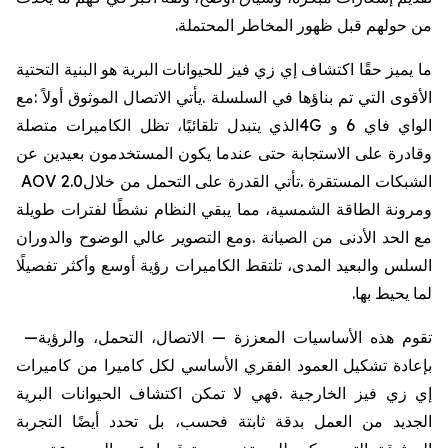
من
حولهم
قبل
ظهور
المخاطر
المحتملة
.
ما
يميز
حقًا
اكتشاف
إي
زي
فيز
للحيوانات
البرية
هو
البنية
التحتية
الأقوى
التي
تم
بناؤها
في
السلسلة
.
يأتي
الاتصال
الموثوق
أولاً
:
مع
الواي
فاي
6
و
4G
الذي
يتبدل
تلقائيًا،
تظل
الكاميرات
متصلة
وقادرة
على
الاستجابة
حتى
عندما
يكون
المستخدمون
بعيدين
عن
الشبكات
المستقرة
.
تأتي
القدرة
على
التحمل
من
خلال
AOV 2.0
ومرونة
الطاقة
الشمسية،
مما
يبقي
النظام
نشطًا
لفترات
طويلة
مع
الحد
الأدنى
من
الصيانة
.
ومع
التصوير
عالي
الوضوح
والدوران
السلس
والبعيد
المدى،
تلتقط
الكاميرات
رؤية
أوسع
وأكثر
تفصيلًا
لما
يحيط
بها
.
تقوم
هذه
الأساسيات
المعززة
—
الاتصال،
التحمل،
والرؤية
—
بإعادة
تشكيل
العمود
الفقري
الأساسي
لكل
كاميرا
من
كاميرات
إي
زي
فيز
الخارجية
.
فهي
لا
تمكن
اكتشاف
الحيوانات
البرية
الجديد
من
العمل
بدقة
ثابتة
فحسب،
بل
تحدد
أيضًا
التجربة