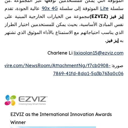
الموثوقة
التي
يمكن
للمستخدمين
توقعها
عبر
المجموعة
.
من
سلسلة
Lite
الموثوقة
إلى
سلسلة
4G
90x
عالية
الجودة،
تقدم
إيز
فيز
EZVIZ)
(
مجموعة
من
الخيارات
الخارجية
المبنية
على
نفس
المبادئ
الأساسية،
بحيث
يمكن
للمستخدمين
اختيار
الطراز
الذي
يناسب
احتياجاتهم
مع
الاستمتاع
بالأداء
الموثوق
الذي
تشتهر
به
إيز
فيز
.
Charlene Li
lixiaolan15@ezviz.com
صورة:
ewswire.com/NewsRoom/AttachmentNg/f7cb0908-
7869-41fd-8da1-5a3b763a0c06
EZVIZ as the International Innovation Awards
Winner