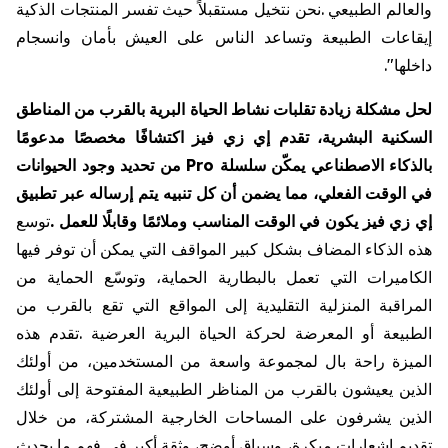
والعالم
الطبيعي
.
نحن
نتخيل
مستقبلاً
حيث
تفسر
المنتجات
الذكية
إيقاعات
الطبيعة
وتساعد
الناس
على
العيش
بأمان
وانسجام
داخلها
."
لحل
مشكلة
زيادة
تقلبات
نشاط
الحياة
البرية
بالقرب
من
المناطق
السكنية
البشرية،
تقدم
إي
زي
فيز
اكتشافًا
مخصصًا
مدعومًا
بالذكاء
الاصطناعي
يمكّن
سلسلة
Pro
من
تحديد
وجود
الحيوانات
في
الوقت
الفعلي،
مما
يضمن
أن
كل
تنبيه
يتم
إرساله
عبر
تطبيق
إي
زي
فيز
يكون
في
الوقت
المناسب
وملائمًا
وقابلًا
للعمل
.
توسع
هذه
الذكاء
المضاف
بشكل
كبير
المواقف
التي
يمكن
أن
توفر
فيها
الكاميرات
التي
تعمل
بالبطارية
الحماية،
وتوسّع
الحماية
من
المراقبة
المنزلية
التقليدية
إلى
المواقع
التي
تقع
بالقرب
من
الطبيعة
أو
المعرضة
لحركة
الحياة
البرية
العرضية
.
تقدم
هذه
الميزة
راحة
بال
لمجموعة
واسعة
من
المستخدمين،
من
أولئك
الذين
يعيشون
بالقرب
من
المناظر
الطبيعية
المفتوحة
إلى
أولئك
الذين
يشرفون
على
المساحات
الخارجية
المشتركة،
من
خلال
تقديم
إشعارات
مبكرة،
وسياق
أوضح،
وثقة
أكبر
في
فهم
ما
يحدث