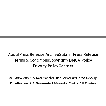
About
Press Release Archive
Submit Press Release
Terms & Conditions
Copyright/DMCA Policy
Privacy Policy
Contact
© 1995-2026 Newsmatics Inc. dba Affinity Group
Publishing & Wisconsin Lifestyle Daily. All Rights
Reserved.
Cookie Settings / Your Privacy Choices